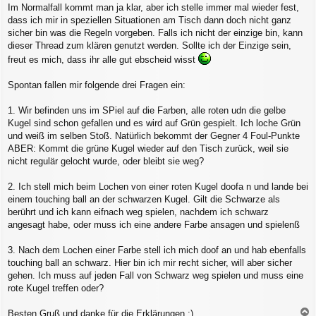
r
Im Normalfall kommt man ja klar, aber ich stelle immer mal wieder fest,
a
dass ich mir in speziellen Situationen am Tisch dann doch nicht ganz
g
sicher bin was die Regeln vorgeben. Falls ich nicht der einzige bin, kann
dieser Thread zum klären genutzt werden. Sollte ich der Einzige sein,
freut es mich, dass ihr alle gut ebscheid wisst
Spontan fallen mir folgende drei Fragen ein:
1. Wir befinden uns im SPiel auf die Farben, alle roten udn die gelbe
Kugel sind schon gefallen und es wird auf Grün gespielt. Ich loche Grün
und weiß im selben Stoß. Natürlich bekommt der Gegner 4 Foul-Punkte
ABER: Kommt die grüne Kugel wieder auf den Tisch zurück, weil sie
nicht regulär gelocht wurde, oder bleibt sie weg?
2. Ich stell mich beim Lochen von einer roten Kugel doofa n und lande bei
einem touching ball an der schwarzen Kugel. Gilt die Schwarze als
berührt und ich kann eifnach weg spielen, nachdem ich schwarz
angesagt habe, oder muss ich eine andere Farbe ansagen und spielenß
3. Nach dem Lochen einer Farbe stell ich mich doof an und hab ebenfalls
touching ball an schwarz. Hier bin ich mir recht sicher, will aber sicher
gehen. Ich muss auf jeden Fall von Schwarz weg spielen und muss eine
rote Kugel treffen oder?
Besten Gruß und danke für die Erklärungen :)