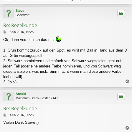
a
c
Steve
h
Sportwart
o
b
Re: Regelkunde
e
n
B
13.05.2016, 19:25
e
Ok, dann versuch ich das mal
i
t
r
1. Grün kommt zurück auf den Spot, es wird mit Ball in Hand aus dem D
a
auf Grün weitergespielt.
g
2. Schwarz nominieren und einfach von Schwarz wegspielen geht auf
jeden Fall (oder eine andere Farbe nominieren, und von Schwarz weg
diese anspielen, was insb. Sinn macht wenn man diese andere Farbe
lochen will).
3. Jo :-)
a
c
Arnold
h
Maximum-Break-Poster >147
o
b
Re: Regelkunde
e
n
B
14.05.2016, 00:25
e
Vielen Dank Steve :)
i
t