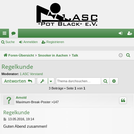
ch
Suche
or
Anmelden
Registrieren
n
eg
ne
en
m
ist
S
Foren-Übersicht
Snooker in Aachen
Talk
llz
el
rie
u
Regelkunde
c
ug
de
re
Moderator:
1.ASC Vorstand
h
riff
n
n
Suche
Erweiter
Antworten
e
3 Beiträge • Seite
1
von
1
Arnold
Maximum-Break-Poster >147
Regelkunde
B
13.05.2016, 19:14
e
Guten Abend zusammen!
i
t