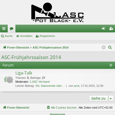
ch
Suche
or
Anmelden
Registrieren
n
eg
ne
en
m
ist
S
Foren-Übersicht
ASC-Frühjahrssaison 2014
llz
el
rie
u
ASC-Frühjahrssaison 2014
c
ug
de
re
Forum
h
riff
n
n
e
Liga-Talk
Themen
:
5
,
Beiträge
:
27
Moderator:
1.ASC Vorstand
Letzter Beitrag:
Re: Saisonende naht ...
von
azot
, 17.01.2015, 12:39
Gehe zu
Foren-Übersicht
Alle Cookies löschen
Alle Zeiten sind
UTC+01:00
Impressum