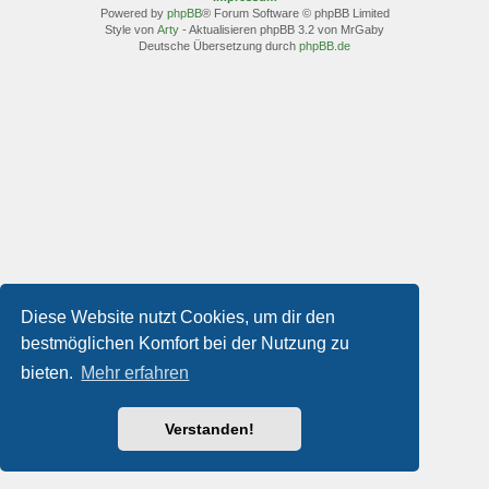
Powered by
phpBB
® Forum Software © phpBB Limited
Style von
Arty
- Aktualisieren phpBB 3.2 von MrGaby
Deutsche Übersetzung durch
phpBB.de
Diese Website nutzt Cookies, um dir den
bestmöglichen Komfort bei der Nutzung zu
bieten.
Mehr erfahren
Verstanden!