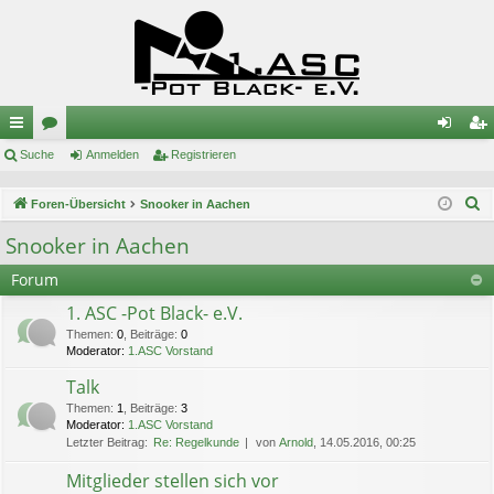
ch
Suche
or
Anmelden
Registrieren
n
eg
ne
en
m
ist
S
Foren-Übersicht
Snooker in Aachen
llz
el
rie
u
Snooker in Aachen
c
ug
de
re
Forum
h
riff
n
n
e
1. ASC -Pot Black- e.V.
Themen
:
0
,
Beiträge
:
0
Moderator:
1.ASC Vorstand
Talk
Themen
:
1
,
Beiträge
:
3
Moderator:
1.ASC Vorstand
Letzter Beitrag:
Re: Regelkunde
von
Arnold
, 14.05.2016, 00:25
Mitglieder stellen sich vor