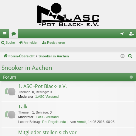
ch
Suche
or
Anmelden
Registrieren
n
eg
ne
en
m
ist
S
Foren-Übersicht
Snooker in Aachen
llz
el
rie
u
Snooker in Aachen
c
ug
de
re
Forum
h
riff
n
n
e
1. ASC -Pot Black- e.V.
Themen
:
0
,
Beiträge
:
0
Moderator:
1.ASC Vorstand
Talk
Themen
:
1
,
Beiträge
:
3
Moderator:
1.ASC Vorstand
Letzter Beitrag:
Re: Regelkunde
von
Arnold
, 14.05.2016, 00:25
Mitglieder stellen sich vor