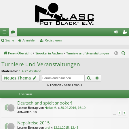
ch
Suche
or
Anmelden
Registrieren
n
eg
ne
en
m
ist
S
Foren-Übersicht
Snooker in Aachen
Turniere und Veranstaltungen
llz
el
rie
u
Turniere und Veranstaltungen
c
ug
de
re
Moderator:
1.ASC Vorstand
h
riff
n
n
Suche
Erweiterte Suc
Neues Thema
e
6 Themen • Seite
1
von
1
Themen
Deutschland spielt snooker!
Letzter Beitrag von
Heiko M.
«
30.04.2016, 16:10
Antworten:
18
1
2
Nepalreise 2015
Letzter Beitrag von
pref
«
12.11.2015, 12:43