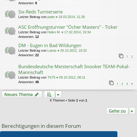
Antworten:
8
Six-Reds Turnierserie
Letzter Beitrag von
patte
«
18.03.2014, 11:28
ASC Eröffnungsturnier "Öcher Masters" - Ticker
Letzter Beitrag von
Heiko M.
«
17.02.2014, 19:34
Antworten:
12
DM - Eugen in Bad Wildungen
Letzter Beitrag von
Lukas
«
26.10.2012, 16:32
Antworten:
22
1
2
Bundesdeutsche Meisterschaft Snooker TEAM-Pokal-
Mannschaft
Letzter Beitrag von
TK75
«
09.10.2012, 08:11
Antworten:
48
1
2
3
4
Neues Thema
6 Themen • Seite
1
von
1
Gehe zu
Berechtigungen in diesem Forum
Du darfst
keine
neuen Themen in diesem Forum erstellen.