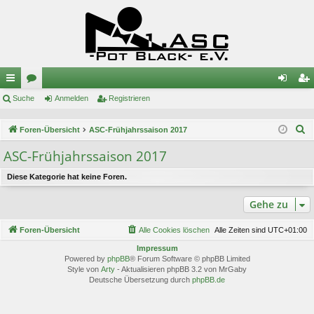
ch
Suche
or
Anmelden
Registrieren
n
eg
ne
en
m
ist
S
Foren-Übersicht
ASC-Frühjahrssaison 2017
llz
el
rie
u
ASC-Frühjahrssaison 2017
c
ug
de
re
h
Diese Kategorie hat keine Foren.
riff
n
n
e
Gehe zu
Foren-Übersicht
Alle Cookies löschen
Alle Zeiten sind
UTC+01:00
Impressum
Powered by
phpBB
® Forum Software © phpBB Limited
Style von
Arty
- Aktualisieren phpBB 3.2 von MrGaby
Deutsche Übersetzung durch
phpBB.de