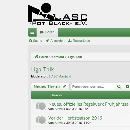
Foren
ch
Suche
Anmelden
Registrieren
ne
Foren-Übersicht
Liga-Talk
llz
ug
Liga-Talk
riff
Moderator:
1.ASC Vorstand
Suc
Neues Thema
Themen
Neues, offizielles Regelwerk Frühjahrss
von
Steve
» 03.03.2016, 00:10
Vor der Herbstsaison 2016
von
Steve
» 30.08.2016, 14:24