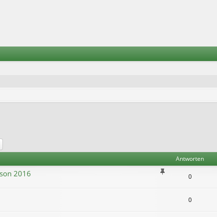
he
Erweiterte Suche
Antworten
aison 2016
0
0