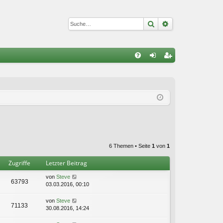
Suche
Erweiterte Suc
S
FA
n
eg
Q
m
ist
el
rie
de
re
n
n
6 Themen • Seite
1
von
1
Zugriffe
Letzter Beitrag
von
Steve
63793
03.03.2016, 00:10
von
Steve
71133
30.08.2016, 14:24