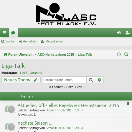
ch
Suche
or
Anmelden
Registrieren
n
eg
ne
en
m
ist
S
Foren-Übersicht
ASC-Herbstsaison 2015
Liga-Talk
llz
el
rie
u
Liga-Talk
c
ug
de
re
Moderator:
1.ASC Vorstand
h
riff
n
n
Suche
Erweiterte Suc
Neues Thema
e
10 Themen • Seite
1
von
1
Themen
Aktuelles, offizielles Regelwerk Herbstsaison 2015
Letzter Beitrag von
Steve
«
01.02.2016, 13:57
Antworten:
1
nächste Saison ...
Letzter Beitrag von
Steve
«
29.02.2016, 20:24