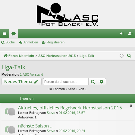
ch
Suche
or
Anmelden
Registrieren
n
eg
ne
en
m
ist
S
Foren-Übersicht
ASC-Herbstsaison 2015
Liga-Talk
llz
el
rie
u
Liga-Talk
c
ug
de
re
Moderator:
1.ASC Vorstand
h
riff
n
n
Suche
Erweiterte Suc
Neues Thema
e
10 Themen • Seite
1
von
1
Themen
Aktuelles, offizielles Regelwerk Herbstsaison 2015
Letzter Beitrag von
Steve
«
01.02.2016, 13:57
Antworten:
1
nächste Saison ...
Letzter Beitrag von
Steve
«
29.02.2016, 20:24