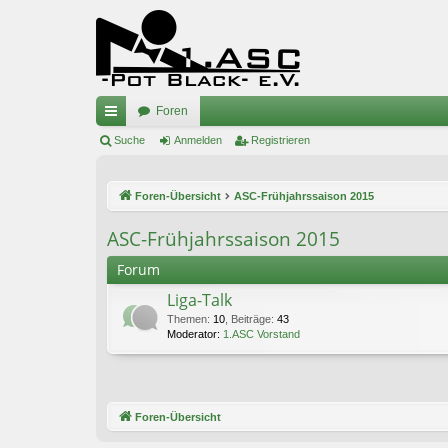
Foren
ch
Suche
Anmelden
Registrieren
ne
Foren-Übersicht
ASC-Frühjahrssaison 2015
llz
ug
ASC-Frühjahrssaison 2015
riff
Forum
Liga-Talk
Themen
:
10
,
Beiträge
:
43
Moderator:
1.ASC Vorstand
Foren-Übersicht