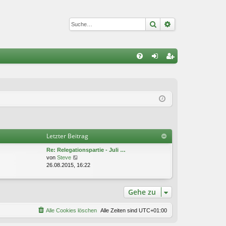
Suche
Erweiterte Suc
S
FA
n
eg
Q
m
ist
el
rie
de
re
n
n
Letzter Beitrag
Re: Relegationspartie - Juli …
N
von
Steve
e
26.08.2015, 16:22
u
e
s
Gehe zu
t
e
r
Alle Cookies löschen
Alle Zeiten sind
UTC+01:00
B
e