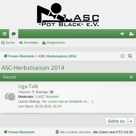
ch
Suche
or
Anmelden
Registrieren
n
eg
ne
en
m
ist
S
Foren-Übersicht
ASC-Herbstsaison 2014
llz
el
rie
u
ASC-Herbstsaison 2014
c
ug
de
re
Forum
h
riff
n
n
e
Liga-Talk
Themen
:
7
,
Beiträge
:
36
Moderator:
1.ASC Vorstand
Letzter Beitrag:
Re: schon mal ne Vorabinfo zu…
von
Steve
, 02.02.2015, 01:24
Gehe zu
Foren-Übersicht
Alle Cookies löschen
Alle Zeiten sind
UTC+01:00