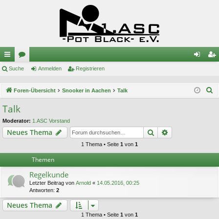
ch
Suche
or
Anmelden
Registrieren
n
eg
ne
en
m
ist
S
Foren-Übersicht
Snooker in Aachen
Talk
llz
el
rie
u
Talk
c
ug
de
re
Moderator:
1.ASC Vorstand
h
riff
n
n
Suche
Erweiterte Suc
Neues Thema
e
1 Thema • Seite
1
von
1
Themen
Regelkunde
Letzter Beitrag von
Arnold
«
14.05.2016, 00:25
Antworten:
2
Neues Thema
1 Thema • Seite
1
von
1