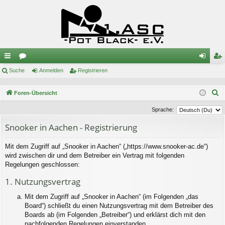
ch
Suche
or
Anmelden
Registrieren
n
eg
ne
en
m
ist
S
Foren-Übersicht
llz
el
rie
u
Sprache:
c
ug
de
re
Snooker in Aachen - Registrierung
h
riff
n
n
e
Mit dem Zugriff auf „Snooker in Aachen“ („https://www.snooker-ac.de“)
wird zwischen dir und dem Betreiber ein Vertrag mit folgenden
Regelungen geschlossen:
1. Nutzungsvertrag
Mit dem Zugriff auf „Snooker in Aachen“ (im Folgenden „das
Board“) schließt du einen Nutzungsvertrag mit dem Betreiber des
Boards ab (im Folgenden „Betreiber“) und erklärst dich mit den
nachfolgenden Regelungen einverstanden.