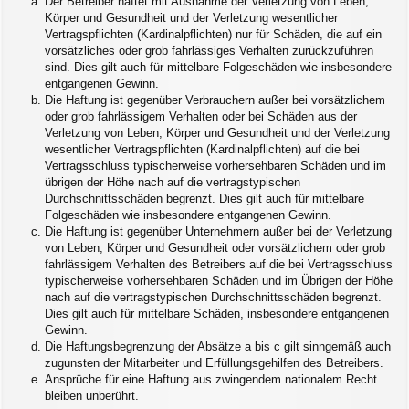
Der Betreiber haftet mit Ausnahme der Verletzung von Leben,
Körper und Gesundheit und der Verletzung wesentlicher
Vertragspflichten (Kardinalpflichten) nur für Schäden, die auf ein
vorsätzliches oder grob fahrlässiges Verhalten zurückzuführen
sind. Dies gilt auch für mittelbare Folgeschäden wie insbesondere
entgangenen Gewinn.
Die Haftung ist gegenüber Verbrauchern außer bei vorsätzlichem
oder grob fahrlässigem Verhalten oder bei Schäden aus der
Verletzung von Leben, Körper und Gesundheit und der Verletzung
wesentlicher Vertragspflichten (Kardinalpflichten) auf die bei
Vertragsschluss typischerweise vorhersehbaren Schäden und im
übrigen der Höhe nach auf die vertragstypischen
Durchschnittsschäden begrenzt. Dies gilt auch für mittelbare
Folgeschäden wie insbesondere entgangenen Gewinn.
Die Haftung ist gegenüber Unternehmern außer bei der Verletzung
von Leben, Körper und Gesundheit oder vorsätzlichem oder grob
fahrlässigem Verhalten des Betreibers auf die bei Vertragsschluss
typischerweise vorhersehbaren Schäden und im Übrigen der Höhe
nach auf die vertragstypischen Durchschnittsschäden begrenzt.
Dies gilt auch für mittelbare Schäden, insbesondere entgangenen
Gewinn.
Die Haftungsbegrenzung der Absätze a bis c gilt sinngemäß auch
zugunsten der Mitarbeiter und Erfüllungsgehilfen des Betreibers.
Ansprüche für eine Haftung aus zwingendem nationalem Recht
bleiben unberührt.