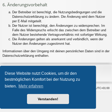
6. Änderungsvorbehalt
Der Betreiber ist berechtigt, die Nutzungsbedingungen und die
Datenschutzerklärung zu ändern. Die Änderung wird dem Nutzer
per E-Mail mitgeteilt.
Der Nutzer ist berechtigt, den Änderungen zu widersprechen. Im
Falle des Widerspruchs erlischt das zwischen dem Betreiber und
dem Nutzer bestehende Vertragsverhältnis mit sofortiger Wirkung.
Die Änderungen gelten als anerkannt und verbindlich, wenn der
Nutzer den Änderungen zugestimmt hat.
Informationen über den Umgang mit deinen persönlichen Daten sind in der
Datenschutzerklärung enthalten.
Diese Website nutzt Cookies, um dir den
bestmöglichen Komfort bei der Nutzung zu
bieten.
Mehr erfahren
Foren-Übersicht
Alle Cookies löschen
Alle Zeiten sind
UTC+01:00
Impressum
Powered by
phpBB
® Forum Software © phpBB Limited
Verstanden!
Style von
Arty
- Aktualisieren phpBB 3.2 von MrGaby
Deutsche Übersetzung durch
phpBB.de