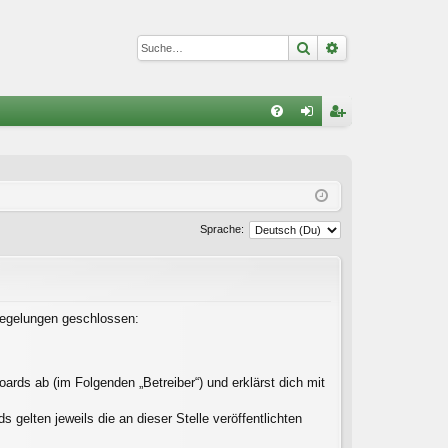
Suche
Erweiterte Suc
S
FA
n
eg
Q
m
ist
el
rie
Sprache:
de
re
n
n
 Regelungen geschlossen:
ards ab (im Folgenden „Betreiber“) und erklärst dich mit
gelten jeweils die an dieser Stelle veröffentlichten