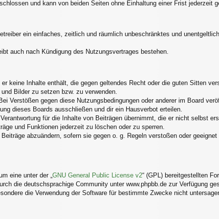
schlossen und kann von beiden Seiten ohne Einhaltung einer Frist jederzeit 
Betreiber ein einfaches, zeitlich und räumlich unbeschränktes und unentgelt
eibt auch nach Kündigung des Nutzungsvertrages bestehen.
s er keine Inhalte enthält, die gegen geltendes Recht oder die guten Sitten v
s und Bilder zu setzen bzw. zu verwenden.
Bei Verstößen gegen diese Nutzungsbedingungen oder anderer im Board veröff
ng dieses Boards ausschließen und dir ein Hausverbot erteilen.
erantwortung für die Inhalte von Beiträgen übernimmt, die er nicht selbst ers
träge und Funktionen jederzeit zu löschen oder zu sperren.
 Beiträge abzuändern, sofern sie gegen o. g. Regeln verstoßen oder geeignet
m eine unter der „
GNU General Public License v2
“ (GPL) bereitgestellten 
urch die deutschsprachige Community unter www.phpbb.de zur Verfügung geste
esondere die Verwendung der Software für bestimmte Zwecke nicht untersagen