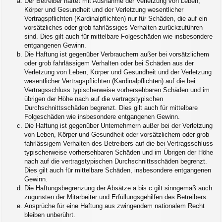
Der Betreiber haftet mit Ausnahme der Verletzung von Leben,
Körper und Gesundheit und der Verletzung wesentlicher
Vertragspflichten (Kardinalpflichten) nur für Schäden, die auf ein
vorsätzliches oder grob fahrlässiges Verhalten zurückzuführen
sind. Dies gilt auch für mittelbare Folgeschäden wie insbesondere
entgangenen Gewinn.
Die Haftung ist gegenüber Verbrauchern außer bei vorsätzlichem
oder grob fahrlässigem Verhalten oder bei Schäden aus der
Verletzung von Leben, Körper und Gesundheit und der Verletzung
wesentlicher Vertragspflichten (Kardinalpflichten) auf die bei
Vertragsschluss typischerweise vorhersehbaren Schäden und im
übrigen der Höhe nach auf die vertragstypischen
Durchschnittsschäden begrenzt. Dies gilt auch für mittelbare
Folgeschäden wie insbesondere entgangenen Gewinn.
Die Haftung ist gegenüber Unternehmern außer bei der Verletzung
von Leben, Körper und Gesundheit oder vorsätzlichem oder grob
fahrlässigem Verhalten des Betreibers auf die bei Vertragsschluss
typischerweise vorhersehbaren Schäden und im Übrigen der Höhe
nach auf die vertragstypischen Durchschnittsschäden begrenzt.
Dies gilt auch für mittelbare Schäden, insbesondere entgangenen
Gewinn.
Die Haftungsbegrenzung der Absätze a bis c gilt sinngemäß auch
zugunsten der Mitarbeiter und Erfüllungsgehilfen des Betreibers.
Ansprüche für eine Haftung aus zwingendem nationalem Recht
bleiben unberührt.