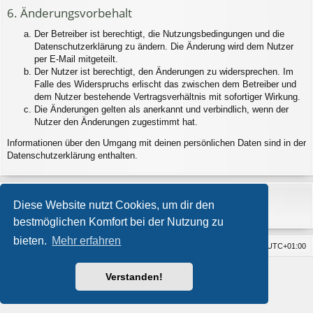
6. Änderungsvorbehalt
Der Betreiber ist berechtigt, die Nutzungsbedingungen und die
Datenschutzerklärung zu ändern. Die Änderung wird dem Nutzer
per E-Mail mitgeteilt.
Der Nutzer ist berechtigt, den Änderungen zu widersprechen. Im
Falle des Widerspruchs erlischt das zwischen dem Betreiber und
dem Nutzer bestehende Vertragsverhältnis mit sofortiger Wirkung.
Die Änderungen gelten als anerkannt und verbindlich, wenn der
Nutzer den Änderungen zugestimmt hat.
Informationen über den Umgang mit deinen persönlichen Daten sind in der
Datenschutzerklärung enthalten.
Diese Website nutzt Cookies, um dir den
bestmöglichen Komfort bei der Nutzung zu
bieten.
Mehr erfahren
Foren-Übersicht
Alle Cookies löschen
Alle Zeiten sind
UTC+01:00
Impressum
Powered by
phpBB
® Forum Software © phpBB Limited
Verstanden!
Style von
Arty
- Aktualisieren phpBB 3.2 von MrGaby
Deutsche Übersetzung durch
phpBB.de