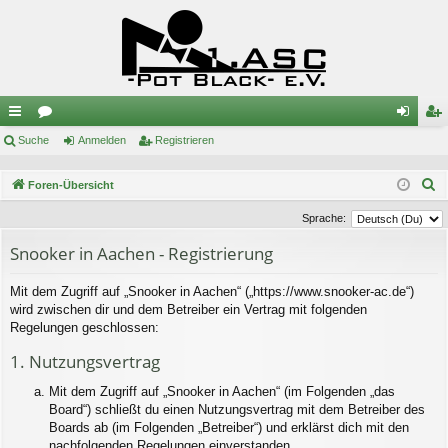
ch
Suche
or
Anmelden
Registrieren
n
eg
ne
en
m
ist
S
Foren-Übersicht
llz
el
rie
u
Sprache:
c
ug
de
re
Snooker in Aachen - Registrierung
h
riff
n
n
e
Mit dem Zugriff auf „Snooker in Aachen“ („https://www.snooker-ac.de“)
wird zwischen dir und dem Betreiber ein Vertrag mit folgenden
Regelungen geschlossen:
1. Nutzungsvertrag
Mit dem Zugriff auf „Snooker in Aachen“ (im Folgenden „das
Board“) schließt du einen Nutzungsvertrag mit dem Betreiber des
Boards ab (im Folgenden „Betreiber“) und erklärst dich mit den
nachfolgenden Regelungen einverstanden.