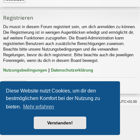
Registrieren
Du musst in diesem Forum registriert sein, um dich anmelden zu können.
Die Registrierung ist in wenigen Augenblicken erledigt und ermöglicht dir,
auf weitere Funktionen zuzugreifen. Die Board-Administration kann
registrierten Benutzern auch zusätzliche Berechtigungen zuweisen.
Beachte bitte unsere Nutzungsbedingungen und die verwandten
Regelungen, bevor du dich registrierst. Bitte beachte auch die jeweiligen
Forenregeln, wenn du dich in diesem Board bewegst.
Nutzungsbedingungen
|
Datenschutzerklärung
Registrieren
Diese Website nutzt Cookies, um dir den
bestmöglichen Komfort bei der Nutzung zu
Foren-Übersicht
Alle Cookies löschen
Alle Zeiten sind
UTC+01:00
bieten.
Mehr erfahren
Impressum
Powered by
phpBB
® Forum Software © phpBB Limited
Style von
Arty
- Aktualisieren phpBB 3.2 von MrGaby
Verstanden!
Deutsche Übersetzung durch
phpBB.de