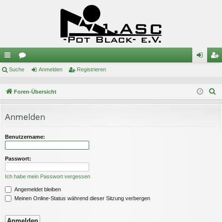
ch
Suche
or
Anmelden
Registrieren
n
eg
ne
en
m
ist
S
Foren-Übersicht
llz
el
rie
u
c
Anmelden
ug
de
re
h
riff
n
n
e
Benutzername:
Passwort:
Ich habe mein Passwort vergessen
Angemeldet bleiben
Meinen Online-Status während dieser Sitzung verbergen