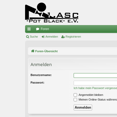
Foren
ch
Suche
Anmelden
Registrieren
ne
Foren-Übersicht
llz
ug
Anmelden
riff
Benutzername:
Passwort:
Ich habe mein Passwort vergess
Angemeldet bleiben
Meinen Online-Status während