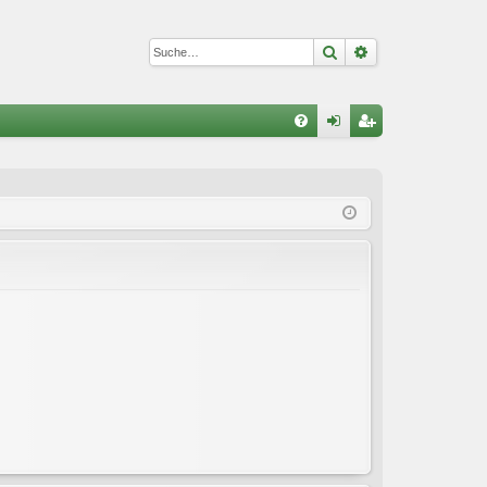
Suche
Erweiterte Suc
S
FA
n
eg
Q
m
ist
el
rie
de
re
n
n