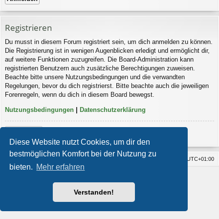
Registrieren
Du musst in diesem Forum registriert sein, um dich anmelden zu können.
Die Registrierung ist in wenigen Augenblicken erledigt und ermöglicht dir,
auf weitere Funktionen zuzugreifen. Die Board-Administration kann
registrierten Benutzern auch zusätzliche Berechtigungen zuweisen.
Beachte bitte unsere Nutzungsbedingungen und die verwandten
Regelungen, bevor du dich registrierst. Bitte beachte auch die jeweiligen
Forenregeln, wenn du dich in diesem Board bewegst.
Nutzungsbedingungen
|
Datenschutzerklärung
Registrieren
Diese Website nutzt Cookies, um dir den
bestmöglichen Komfort bei der Nutzung zu
Foren-Übersicht
Alle Cookies löschen
Alle Zeiten sind
UTC+01:00
bieten.
Mehr erfahren
Impressum
Powered by
phpBB
® Forum Software © phpBB Limited
Style von
Arty
- Aktualisieren phpBB 3.2 von MrGaby
Verstanden!
Deutsche Übersetzung durch
phpBB.de