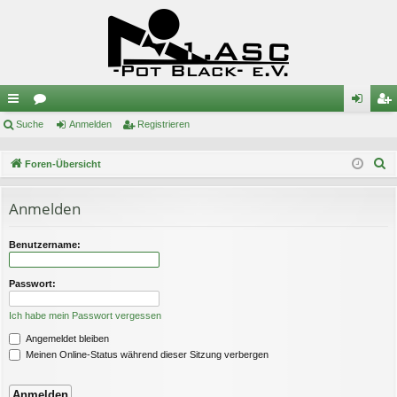
ch
Suche
or
Anmelden
Registrieren
n
eg
ne
en
m
ist
S
Foren-Übersicht
llz
el
rie
u
c
Anmelden
ug
de
re
h
riff
n
n
e
Benutzername:
Passwort:
Ich habe mein Passwort vergessen
Angemeldet bleiben
Meinen Online-Status während dieser Sitzung verbergen