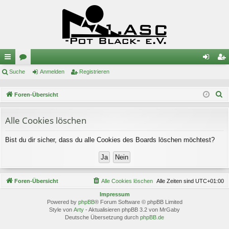
ch
Suche
or
Anmelden
Registrieren
n
eg
ne
en
m
ist
S
Foren-Übersicht
llz
el
rie
u
c
Alle Cookies löschen
ug
de
re
h
riff
n
n
Bist du dir sicher, dass du alle Cookies des Boards löschen möchtest?
e
Foren-Übersicht
Alle Cookies löschen
Alle Zeiten sind
UTC+01:00
Impressum
Powered by
phpBB
® Forum Software © phpBB Limited
Style von
Arty
- Aktualisieren phpBB 3.2 von MrGaby
Deutsche Übersetzung durch
phpBB.de