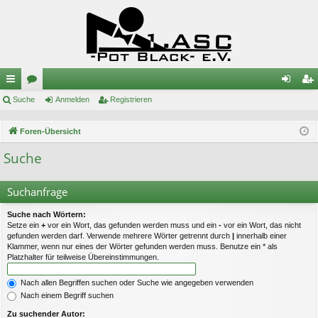
ch
Suche
or
Anmelden
Registrieren
n
eg
ne
en
m
ist
Foren-Übersicht
llz
el
rie
Suche
ug
de
re
riff
n
n
Suchanfrage
Suche nach Wörtern:
Setze ein
+
vor ein Wort, das gefunden werden muss und ein
-
vor ein Wort, das nicht
gefunden werden darf. Verwende mehrere Wörter getrennt durch
|
innerhalb einer
Klammer, wenn nur eines der Wörter gefunden werden muss. Benutze ein * als
Platzhalter für teilweise Übereinstimmungen.
Nach allen Begriffen suchen oder Suche wie angegeben verwenden
Nach einem Begriff suchen
Zu suchender Autor: