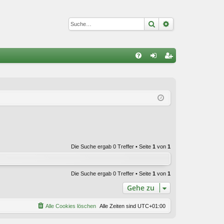
Suche
Erweiterte Suc
S
FA
n
eg
Q
m
ist
el
rie
de
re
n
n
Die Suche ergab 0 Treffer • Seite
1
von
1
Die Suche ergab 0 Treffer • Seite
1
von
1
Gehe zu
Alle Cookies löschen
Alle Zeiten sind
UTC+01:00