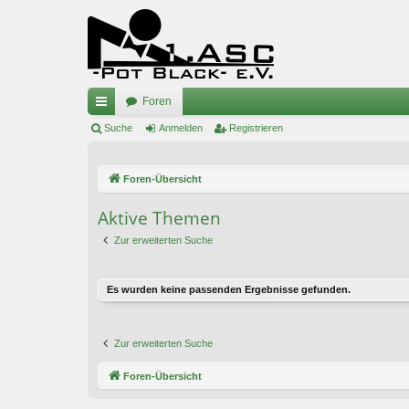
Foren
ch
Suche
Anmelden
Registrieren
ne
Foren-Übersicht
llz
ug
Aktive Themen
riff
Zur erweiterten Suche
Es wurden keine passenden Ergebnisse gefunden.
Zur erweiterten Suche
Foren-Übersicht