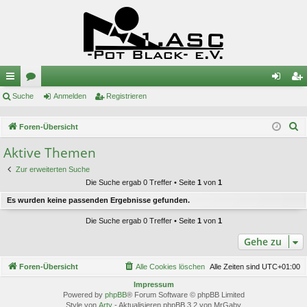
ch
Suche
or
Anmelden
Registrieren
n
eg
ne
en
m
ist
S
Foren-Übersicht
llz
el
rie
u
Aktive Themen
c
ug
de
re
Zur erweiterten Suche
h
riff
n
n
Die Suche ergab 0 Treffer • Seite
1
von
1
e
Es wurden keine passenden Ergebnisse gefunden.
Die Suche ergab 0 Treffer • Seite
1
von
1
Gehe zu
Foren-Übersicht
Alle Cookies löschen
Alle Zeiten sind
UTC+01:00
Impressum
Powered by
phpBB
® Forum Software © phpBB Limited
Style von
Arty
- Aktualisieren phpBB 3.2 von MrGaby