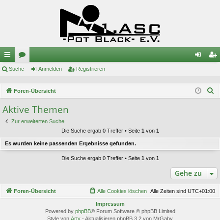
ch
Suche
or
Anmelden
Registrieren
n
eg
ne
en
m
ist
S
Foren-Übersicht
llz
el
rie
u
Aktive Themen
c
ug
de
re
Zur erweiterten Suche
h
riff
n
n
Die Suche ergab 0 Treffer • Seite
1
von
1
e
Es wurden keine passenden Ergebnisse gefunden.
Die Suche ergab 0 Treffer • Seite
1
von
1
Gehe zu
Foren-Übersicht
Alle Cookies löschen
Alle Zeiten sind
UTC+01:00
Impressum
Powered by
phpBB
® Forum Software © phpBB Limited
Style von
Arty
- Aktualisieren phpBB 3.2 von MrGaby