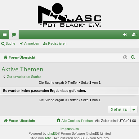
ch
Suche
or
Anmelden
Registrieren
n
eg
ne
en
m
ist
S
Foren-Übersicht
llz
el
rie
u
Aktive Themen
c
ug
de
re
Zur erweiterten Suche
h
riff
n
n
Die Suche ergab 0 Treffer • Seite
1
von
1
e
Es wurden keine passenden Ergebnisse gefunden.
Die Suche ergab 0 Treffer • Seite
1
von
1
Gehe zu
Foren-Übersicht
Alle Cookies löschen
Alle Zeiten sind
UTC+01:00
Impressum
Powered by
phpBB
® Forum Software © phpBB Limited
Style von
Arty
- Aktualisieren phpBB 3.2 von MrGaby