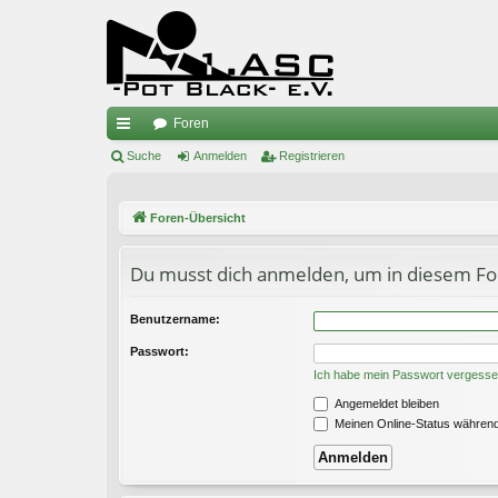
Foren
ch
Suche
Anmelden
Registrieren
ne
Foren-Übersicht
llz
ug
Du musst dich anmelden, um in diesem Fo
riff
Benutzername:
Passwort:
Ich habe mein Passwort vergess
Angemeldet bleiben
Meinen Online-Status während