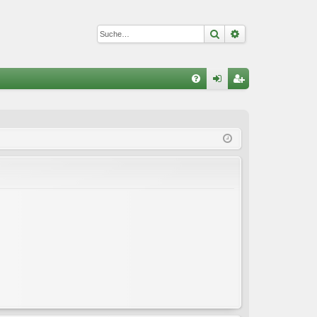
Suche
Erweiterte Suc
S
FA
n
eg
Q
m
ist
el
rie
de
re
n
n