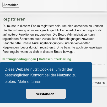
Registrieren
Du musst in diesem Forum registriert sein, um dich anmelden zu können.
Die Registrierung ist in wenigen Augenblicken erledigt und ermöglicht dir,
auf weitere Funktionen zuzugreifen. Die Board-Administration kann
registrierten Benutzern auch zusätzliche Berechtigungen zuweisen.
Beachte bitte unsere Nutzungsbedingungen und die verwandten
Regelungen, bevor du dich registrierst. Bitte beachte auch die jeweiligen
Forenregeln, wenn du dich in diesem Board bewegst.
Nutzungsbedingungen
|
Datenschutzerklärung
Diese Website nutzt Cookies, um dir den
Registrieren
bestmöglichen Komfort bei der Nutzung zu
bieten.
Mehr erfahren
Foren-Übersicht
Alle Cookies löschen
Alle Zeiten sind
UTC+01:00
Impressum
Powered by
phpBB
® Forum Software © phpBB Limited
Verstanden!
Style von
Arty
- Aktualisieren phpBB 3.2 von MrGaby
Deutsche Übersetzung durch
phpBB.de