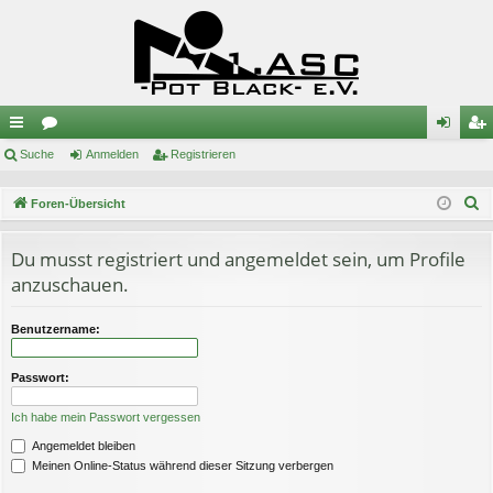
ch
Suche
or
Anmelden
Registrieren
n
eg
ne
en
m
ist
S
Foren-Übersicht
llz
el
rie
u
c
Du musst registriert und angemeldet sein, um Profile
ug
de
re
h
anzuschauen.
riff
n
n
e
Benutzername:
Passwort:
Ich habe mein Passwort vergessen
Angemeldet bleiben
Meinen Online-Status während dieser Sitzung verbergen