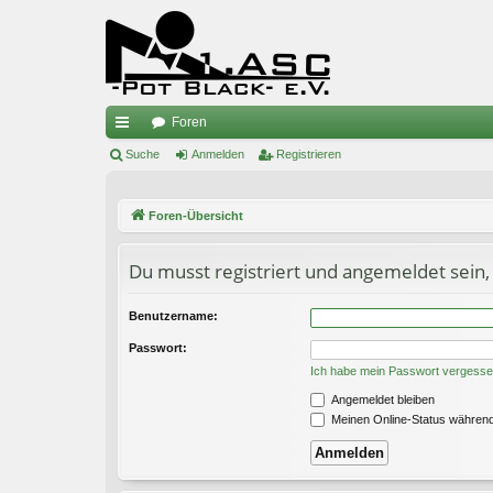
Foren
ch
Suche
Anmelden
Registrieren
ne
Foren-Übersicht
llz
ug
Du musst registriert und angemeldet sein,
riff
Benutzername:
Passwort:
Ich habe mein Passwort vergess
Angemeldet bleiben
Meinen Online-Status während