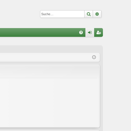
Suche
Erweiterte Suc
S
FA
n
eg
Q
m
ist
el
rie
de
re
n
n