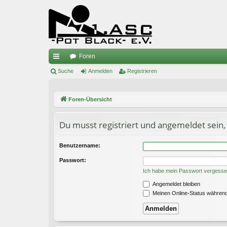
Foren
ch
Suche
Anmelden
Registrieren
ne
Foren-Übersicht
llz
ug
Du musst registriert und angemeldet sein,
riff
Benutzername:
Passwort:
Ich habe mein Passwort vergess
Angemeldet bleiben
Meinen Online-Status während