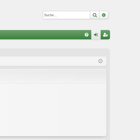
Suche
Erweiterte Suc
S
FA
n
eg
Q
m
ist
el
rie
de
re
n
n