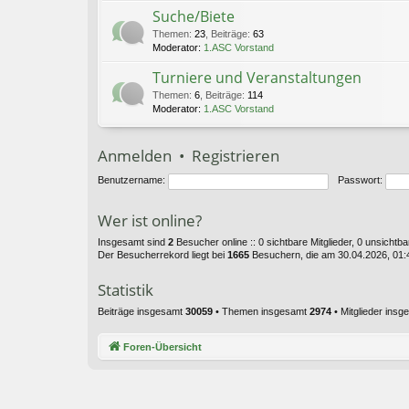
Suche/Biete
Themen
:
23
,
Beiträge
:
63
Moderator:
1.ASC Vorstand
Turniere und Veranstaltungen
Themen
:
6
,
Beiträge
:
114
Moderator:
1.ASC Vorstand
Anmelden
•
Registrieren
Benutzername:
Passwort:
Wer ist online?
Insgesamt sind
2
Besucher online :: 0 sichtbare Mitglieder, 0 unsichtb
Der Besucherrekord liegt bei
1665
Besuchern, die am 30.04.2026, 01:49
Statistik
Beiträge insgesamt
30059
• Themen insgesamt
2974
• Mitglieder ins
Foren-Übersicht