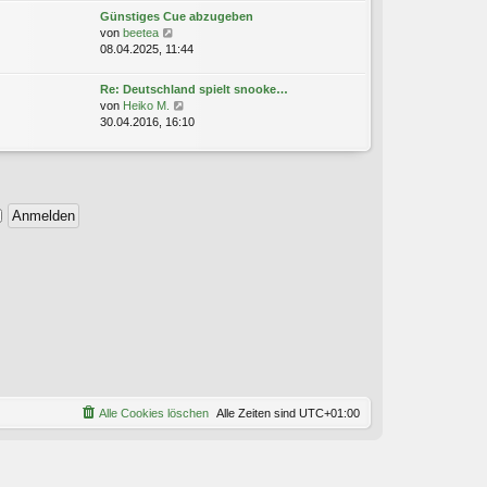
r
e
Günstiges Cue abzugeben
B
s
N
von
beetea
e
t
e
08.04.2025, 11:44
i
e
u
t
r
e
r
Re: Deutschland spielt snooke…
B
s
a
N
von
Heiko M.
e
t
g
e
30.04.2016, 16:10
i
e
u
t
r
e
r
B
s
a
e
t
g
i
e
t
r
r
B
a
e
g
i
t
r
a
g
Alle Cookies löschen
Alle Zeiten sind
UTC+01:00