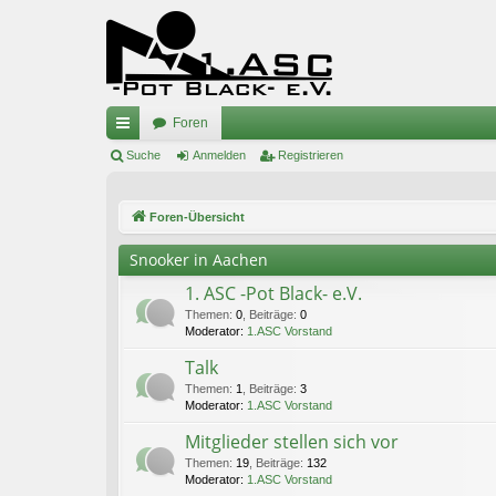
Foren
ch
Suche
Anmelden
Registrieren
ne
Foren-Übersicht
llz
ug
Snooker in Aachen
riff
1. ASC -Pot Black- e.V.
Themen
:
0
,
Beiträge
:
0
Moderator:
1.ASC Vorstand
Talk
Themen
:
1
,
Beiträge
:
3
Moderator:
1.ASC Vorstand
Mitglieder stellen sich vor
Themen
:
19
,
Beiträge
:
132
Moderator:
1.ASC Vorstand