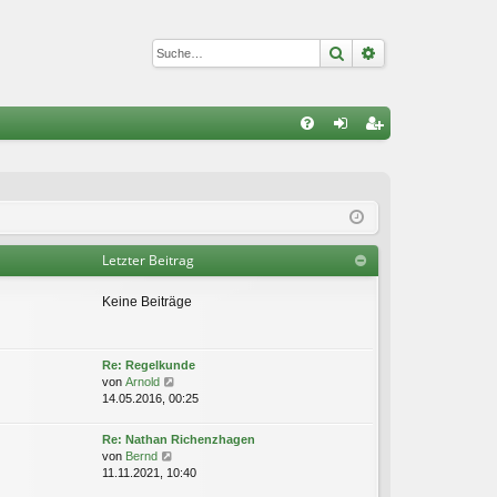
Suche
Erweiterte Suc
S
FA
n
eg
Q
m
ist
el
rie
de
re
Letzter Beitrag
n
n
Keine Beiträge
Re: Regelkunde
N
von
Arnold
e
14.05.2016, 00:25
u
e
Re: Nathan Richenzhagen
s
N
von
Bernd
t
e
11.11.2021, 10:40
e
u