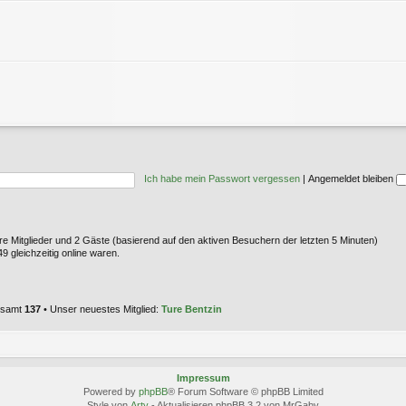
Ich habe mein Passwort vergessen
|
Angemeldet bleiben
are Mitglieder und 2 Gäste (basierend auf den aktiven Besuchern der letzten 5 Minuten)
 gleichzeitig online waren.
gesamt
137
• Unser neuestes Mitglied:
Ture Bentzin
Impressum
Powered by
phpBB
® Forum Software © phpBB Limited
Style von
Arty
- Aktualisieren phpBB 3.2 von MrGaby